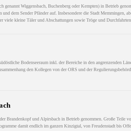
uch genannt Wiggensbach, Buchenberg oder Kempten) in Betrieb geno
und dem Sender Pfänder auf. Insbesondere die Stadt Memmingen, aber
er viele kleine Täler und Abschattungen sowie Tröge und Durchfahrten
südöstliche Bodenseeraum inkl. der Bereiche in den angrenzenden Länd
 Zusammenhang den Kollegen von der ORS und der Regulierungsbehörd
ach
r Brandenkopf und Alpirsbach in Betrieb genommen. Große Teile vom
programme damit endlich im ganzen Kinzigtal, von Freudenstadt bis Of