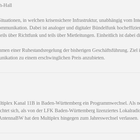
h-Hall
ituationen, in welchen krisensichere Infrastruktur, unabhängig vom Int
 Kommunikation. Dabei ist analoger und digitaler Bündelfunk hocheffiz
teils über Richtfunk und teils über Mietleitungen. Einheitlich ist dabe
einer Ruhestandsregelung der bisherigen Geschäftsführung. Ziel ist 
ikation zu einem erschwinglichen Preis anzubieten.
tiplex Kanal 11B in Baden-Württemberg ein Programmwechsel. Als n
ch, als von der LFK Baden-Württemberg lizenziertes Lokalradio, in 
ntennaBW hat den Multiplex hingegen zum Jahreswechsel verlassen.